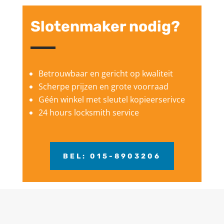
Slotenmaker nodig?
Betrouwbaar en gericht op kwaliteit
Scherpe prijzen en grote voorraad
Géén winkel met sleutel kopieerserivce
24 hours locksmith service
BEL: 015-8903206